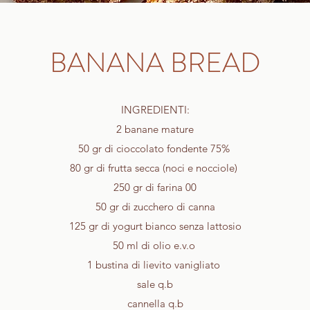
BANANA BREAD
INGREDIENTI:
2 banane mature
50 gr di cioccolato fondente 75%
80 gr di frutta secca (noci e nocciole)
250 gr di farina 00
50 gr di zucchero di canna
125 gr di yogurt bianco senza lattosio
50 ml di olio e.v.o
1 bustina di lievito vanigliato
sale q.b
cannella q.b