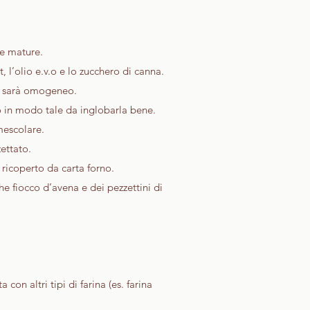
ne mature.
t, l’olio e.v.o e lo zucchero di canna.
on sarà omogeneo.
co in modo tale da inglobarla bene.
mescolare.
zettato.
icoperto da carta forno.
he fiocco d’avena e dei pezzettini di
con altri tipi di farina (es. farina