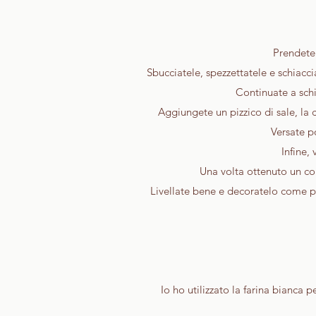
Prendete 
Sbucciatele, spezzettatele e schiaccia
Continuate a sch
Aggiungete un pizzico di sale, la 
Versate po
Infine,
Una volta ottenuto un c
Livellate bene e decoratelo come più
Io ho utilizzato la farina bianca p