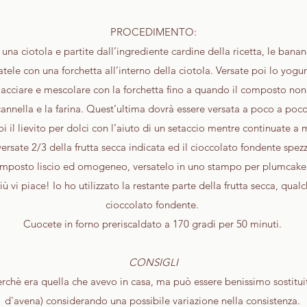
PROCEDIMENTO:
una ciotola e partite dall’ingrediente cardine della ricetta, le bana
tele con una forchetta all’interno della ciotola. Versate poi lo yogur
iacciare e mescolare con la forchetta fino a quando il composto n
cannella e la farina. Quest’ultima dovrà essere versata a poco a po
i il lievito per dolci con l’aiuto di un setaccio mentre continuate a 
 versate 2/3 della frutta secca indicata ed il cioccolato fondente spez
omposto liscio ed omogeneo, versatelo in uno stampo per plumcake r
 vi piace! Io ho utilizzato la restante parte della frutta secca, qualc
cioccolato fondente.
Cuocete in forno preriscaldato a 170 gradi per 50 minuti.
CONSIGLI
erchè era quella che avevo in casa, ma può essere benissimo sostituita 
d'avena) considerando una possibile variazione nella consistenza.